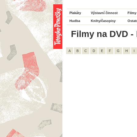
Plakáty
Výstavní činnost
Filmy
Hudba
Knihy/časopisy
Ostat
Filmy na DVD - H
A
B
C
D
E
F
G
H
I