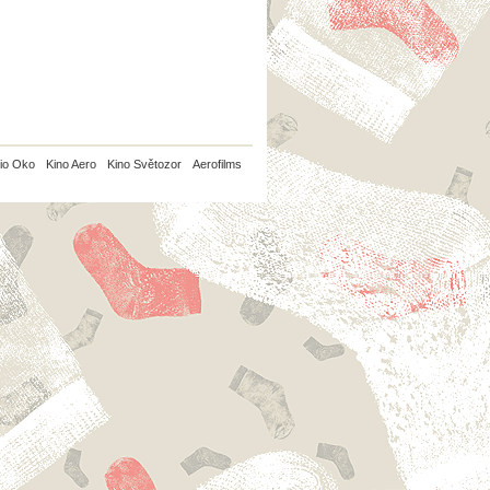
io Oko
Kino Aero
Kino Světozor
Aerofilms