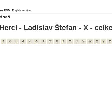
 na DVD
English version
ní zboží
erci - Ladislav Štefan - X - celk
J
K
L
M
N
O
P
Q
R
S
T
U
V
W
X
Y
Z