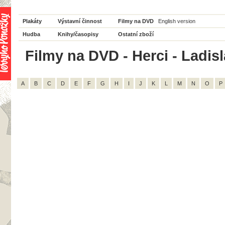
Plakáty
Výstavní činnost
Filmy na DVD
English version
Hudba
Knihy/časopisy
Ostatní zboží
Filmy na DVD - Herci - Ladisl
A
B
C
D
E
F
G
H
I
J
K
L
M
N
O
P