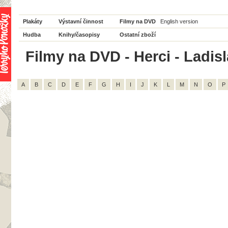
Plakáty
Výstavní činnost
Filmy na DVD
English version
Hudba
Knihy/časopisy
Ostatní zboží
Filmy na DVD - Herci - Ladisl
A
B
C
D
E
F
G
H
I
J
K
L
M
N
O
P