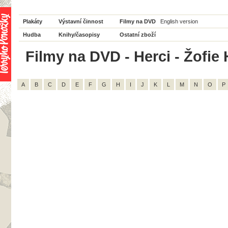
Plakáty
Výstavní činnost
Filmy na DVD
English version
Hudba
Knihy/časopisy
Ostatní zboží
Filmy na DVD - Herci - Žofie 
A
B
C
D
E
F
G
H
I
J
K
L
M
N
O
P