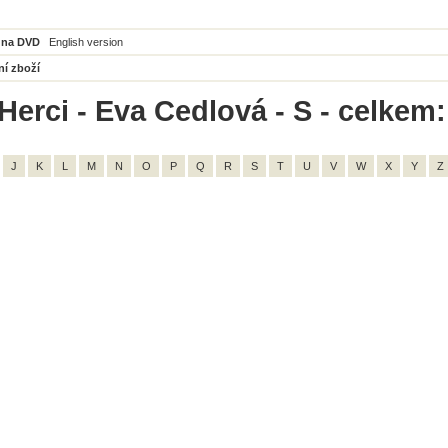
 na DVD
English version
ní zboží
Herci - Eva Cedlová - S - celkem:
J
K
L
M
N
O
P
Q
R
S
T
U
V
W
X
Y
Z