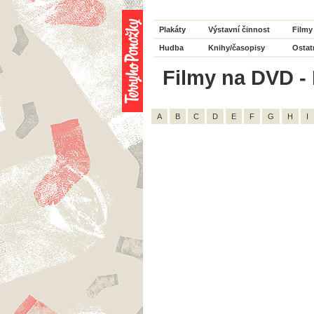
Plakáty
Výstavní činnost
Filmy
Hudba
Knihy/časopisy
Ostat
Filmy na DVD - 
A
B
C
D
E
F
G
H
I