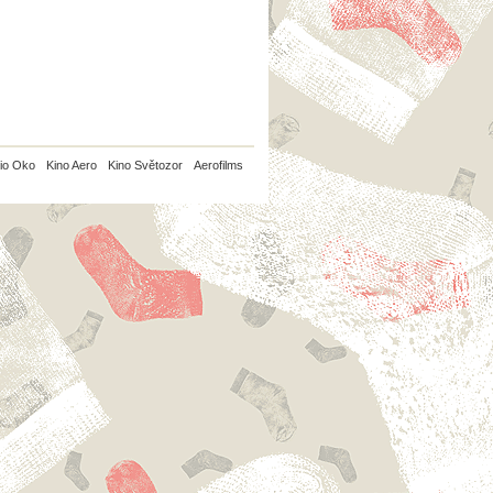
io Oko
Kino Aero
Kino Světozor
Aerofilms