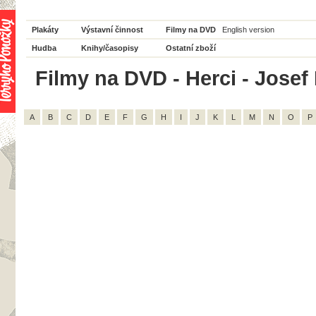
Plakáty
Výstavní činnost
Filmy na DVD
English version
Hudba
Knihy/časopisy
Ostatní zboží
Filmy na DVD - Herci - Josef 
A
B
C
D
E
F
G
H
I
J
K
L
M
N
O
P