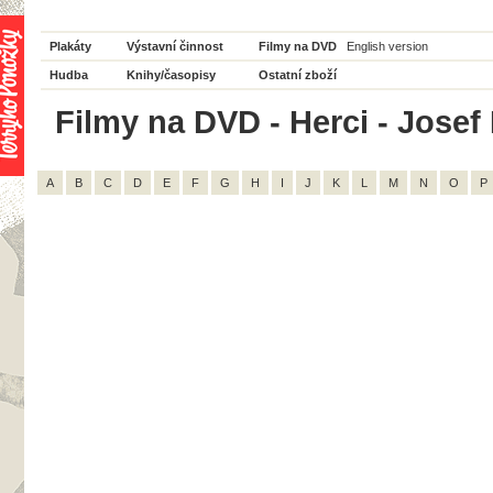
Plakáty
Výstavní činnost
Filmy na DVD
English version
Hudba
Knihy/časopisy
Ostatní zboží
Filmy na DVD - Herci - Josef 
A
B
C
D
E
F
G
H
I
J
K
L
M
N
O
P