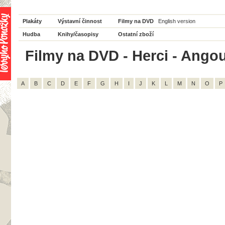
Plakáty
Výstavní činnost
Filmy na DVD
English version
Hudba
Knihy/časopisy
Ostatní zboží
Filmy na DVD - Herci - Angour
A
B
C
D
E
F
G
H
I
J
K
L
M
N
O
P