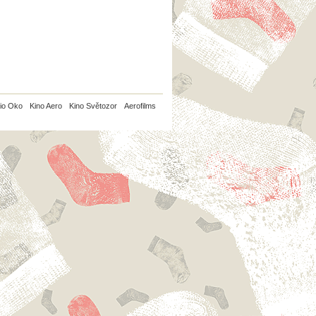
io Oko
Kino Aero
Kino Světozor
Aerofilms