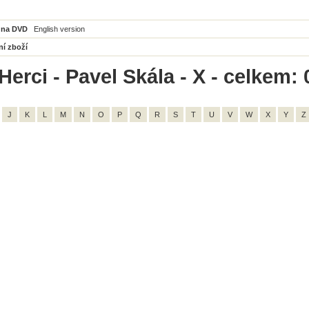
 na DVD
English version
ní zboží
erci - Pavel Skála - X - celkem: 
J
K
L
M
N
O
P
Q
R
S
T
U
V
W
X
Y
Z