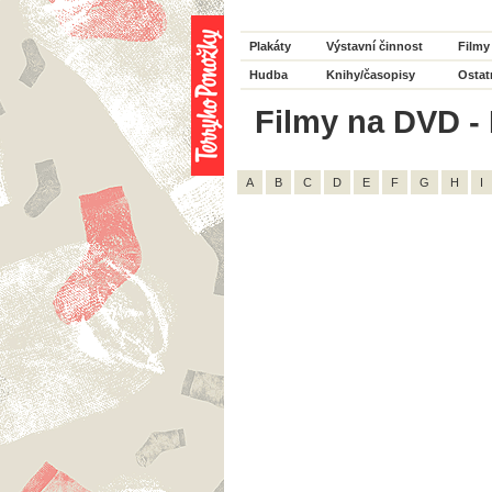
Plakáty
Výstavní činnost
Filmy
Hudba
Knihy/časopisy
Ostat
Filmy na DVD - H
A
B
C
D
E
F
G
H
I