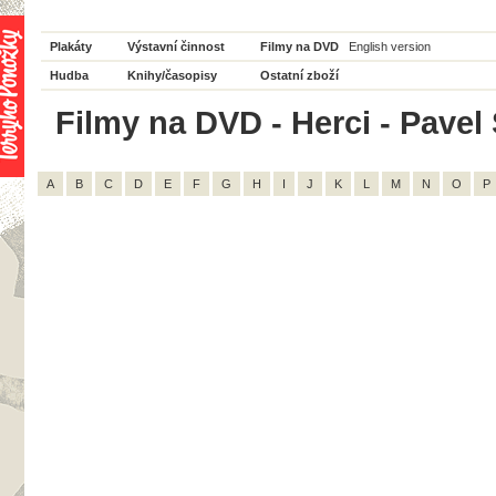
Plakáty
Výstavní činnost
Filmy na DVD
English version
Hudba
Knihy/časopisy
Ostatní zboží
Filmy na DVD - Herci - Pavel 
A
B
C
D
E
F
G
H
I
J
K
L
M
N
O
P