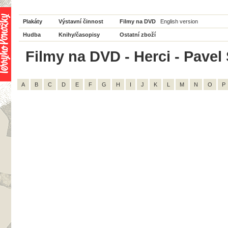
Plakáty
Výstavní činnost
Filmy na DVD
English version
Hudba
Knihy/časopisy
Ostatní zboží
Filmy na DVD - Herci - Pavel 
A
B
C
D
E
F
G
H
I
J
K
L
M
N
O
P