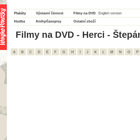
Plakáty
Výstavní činnost
Filmy na DVD
English version
Hudba
Knihy/časopisy
Ostatní zboží
Filmy na DVD - Herci - Štepá
A
B
C
D
E
F
G
H
I
J
K
L
M
N
O
P