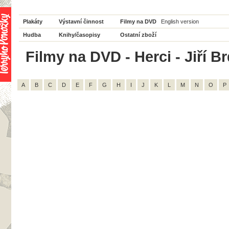
Plakáty
Výstavní činnost
Filmy na DVD
English version
Hudba
Knihy/časopisy
Ostatní zboží
Filmy na DVD - Herci - Jiří B
A
B
C
D
E
F
G
H
I
J
K
L
M
N
O
P