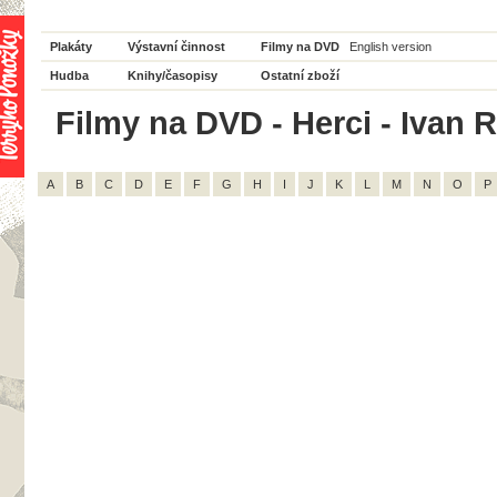
Plakáty
Výstavní činnost
Filmy na DVD
English version
Hudba
Knihy/časopisy
Ostatní zboží
Filmy na DVD - Herci - Ivan R
A
B
C
D
E
F
G
H
I
J
K
L
M
N
O
P