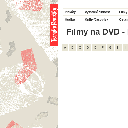
Plakáty
Výstavní činnost
Filmy
Hudba
Knihy/časopisy
Ostat
Filmy na DVD - H
A
B
C
D
E
F
G
H
I