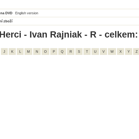
 na DVD
English version
ní zboží
erci - Ivan Rajniak - R - celkem:
J
K
L
M
N
O
P
Q
R
S
T
U
V
W
X
Y
Z