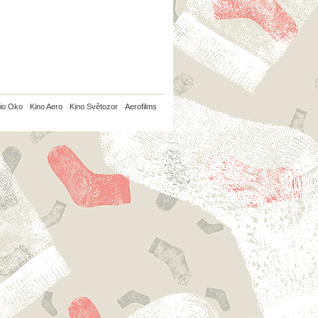
io Oko
Kino Aero
Kino Světozor
Aerofilms