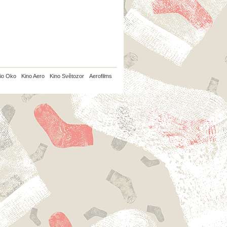
io Oko
Kino Aero
Kino Světozor
Aerofilms