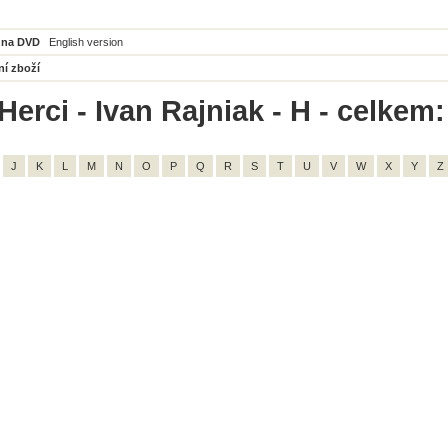
 na DVD
English version
ní zboží
erci - Ivan Rajniak - H - celkem:
J
K
L
M
N
O
P
Q
R
S
T
U
V
W
X
Y
Z