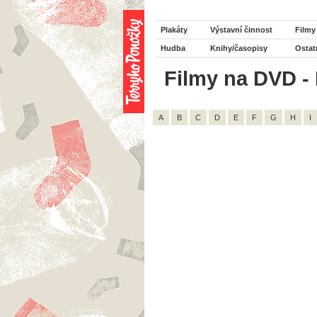
Plakáty
Výstavní činnost
Filmy
Hudba
Knihy/časopisy
Ostat
Filmy na DVD - H
A
B
C
D
E
F
G
H
I