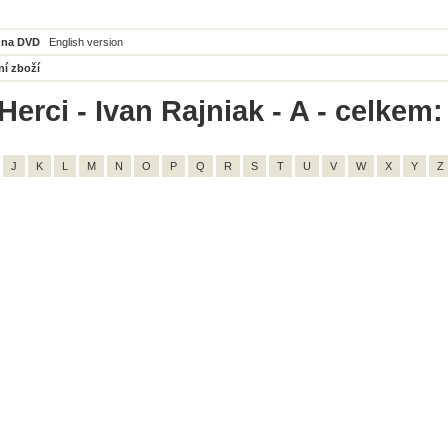
 na DVD
English version
ní zboží
erci - Ivan Rajniak - A - celkem:
J
K
L
M
N
O
P
Q
R
S
T
U
V
W
X
Y
Z