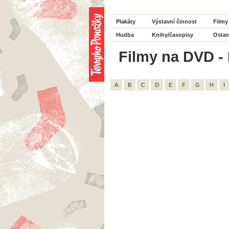
Plakáty
Výstavní činnost
Filmy
Hudba
Knihy/časopisy
Ostat
Filmy na DVD - H
A
B
C
D
E
F
G
H
I