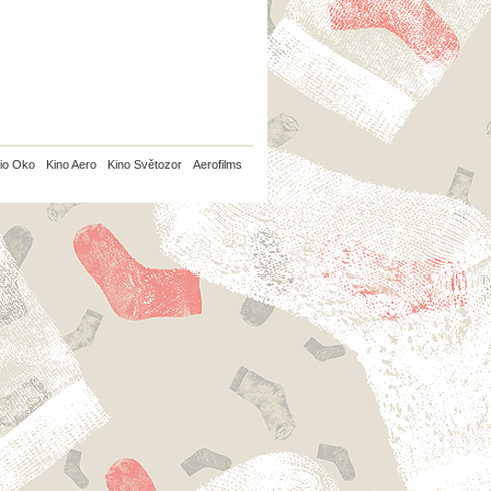
io Oko
Kino Aero
Kino Světozor
Aerofilms