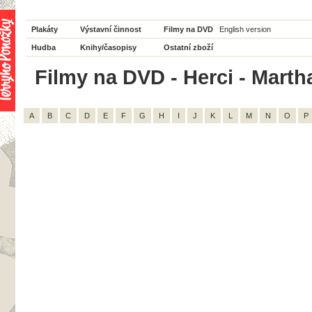
Plakáty
Výstavní činnost
Filmy na DVD
English version
Hudba
Knihy/časopisy
Ostatní zboží
Filmy na DVD - Herci - Martha
A
B
C
D
E
F
G
H
I
J
K
L
M
N
O
P