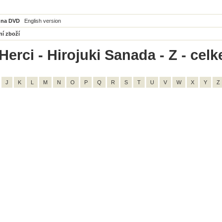
 na DVD
English version
ní zboží
Herci - Hirojuki Sanada - Z - cel
J
K
L
M
N
O
P
Q
R
S
T
U
V
W
X
Y
Z