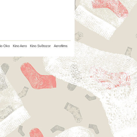
io Oko
Kino Aero
Kino Světozor
Aerofilms