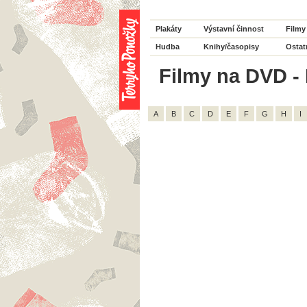
Plakáty
Výstavní činnost
Filmy
Hudba
Knihy/časopisy
Ostat
Filmy na DVD - 
A
B
C
D
E
F
G
H
I