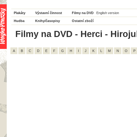
Plakáty
Výstavní činnost
Filmy na DVD
English version
Hudba
Knihy/časopisy
Ostatní zboží
Filmy na DVD - Herci - Hiroju
A
B
C
D
E
F
G
H
I
J
K
L
M
N
O
P