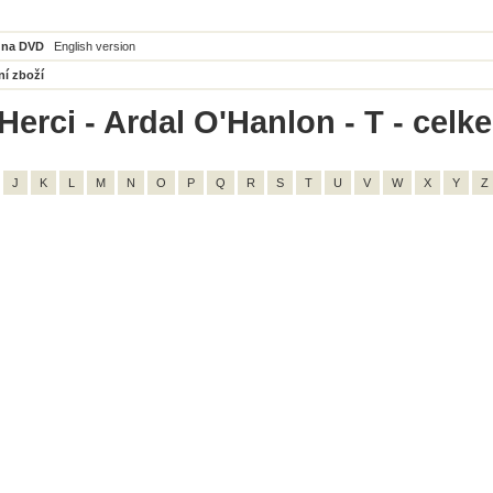
 na DVD
English version
ní zboží
Herci - Ardal O'Hanlon - T - celk
J
K
L
M
N
O
P
Q
R
S
T
U
V
W
X
Y
Z