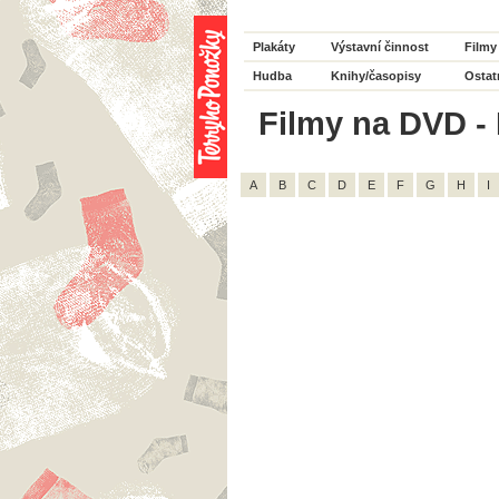
Plakáty
Výstavní činnost
Filmy
Hudba
Knihy/časopisy
Ostat
Filmy na DVD - 
A
B
C
D
E
F
G
H
I