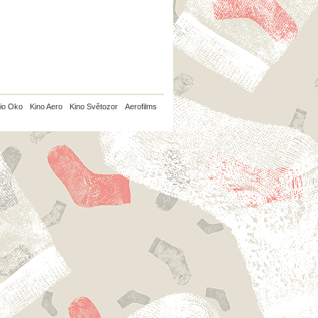
io Oko
Kino Aero
Kino Světozor
Aerofilms