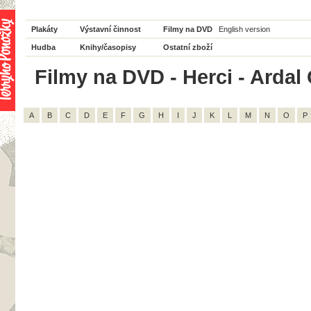
Plakáty
Výstavní činnost
Filmy na DVD
English version
Hudba
Knihy/časopisy
Ostatní zboží
Filmy na DVD - Herci - Ardal 
A
B
C
D
E
F
G
H
I
J
K
L
M
N
O
P