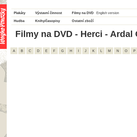
Plakáty
Výstavní činnost
Filmy na DVD
English version
Hudba
Knihy/časopisy
Ostatní zboží
Filmy na DVD - Herci - Ardal 
A
B
C
D
E
F
G
H
I
J
K
L
M
N
O
P