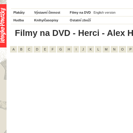
Plakáty
Výstavní činnost
Filmy na DVD
English version
Hudba
Knihy/časopisy
Ostatní zboží
Filmy na DVD - Herci - Alex 
A
B
C
D
E
F
G
H
I
J
K
L
M
N
O
P