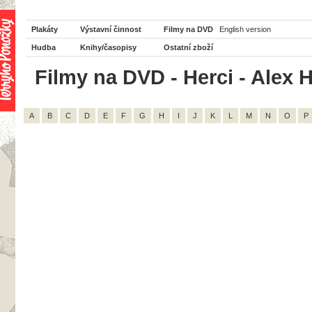
Plakáty
Výstavní činnost
Filmy na DVD
English version
Hudba
Knihy/časopisy
Ostatní zboží
Filmy na DVD - Herci - Alex H
A
B
C
D
E
F
G
H
I
J
K
L
M
N
O
P