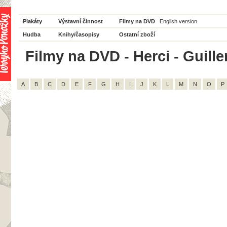
Plakáty
Výstavní činnost
Filmy na DVD
English version
Hudba
Knihy/časopisy
Ostatní zboží
Filmy na DVD - Herci - Guille
A
B
C
D
E
F
G
H
I
J
K
L
M
N
O
P