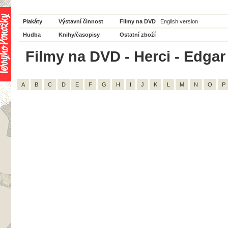
Plakáty
Výstavní činnost
Filmy na DVD
English version
Hudba
Knihy/časopisy
Ostatní zboží
Filmy na DVD - Herci - Edgar 
A
B
C
D
E
F
G
H
I
J
K
L
M
N
O
P