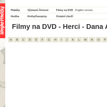
Plakáty
Výstavní činnost
Filmy na DVD
English version
Hudba
Knihy/časopisy
Ostatní zboží
Filmy na DVD - Herci - Dana 
A
B
C
D
E
F
G
H
I
J
K
L
M
N
O
P