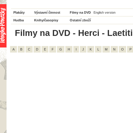
Plakáty
Výstavní činnost
Filmy na DVD
English version
Hudba
Knihy/časopisy
Ostatní zboží
Filmy na DVD - Herci - Laetit
A
B
C
D
E
F
G
H
I
J
K
L
M
N
O
P