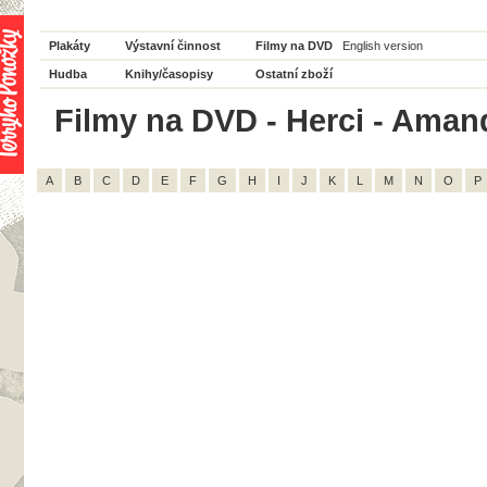
Plakáty
Výstavní činnost
Filmy na DVD
English version
Hudba
Knihy/časopisy
Ostatní zboží
Filmy na DVD - Herci - Amand
A
B
C
D
E
F
G
H
I
J
K
L
M
N
O
P