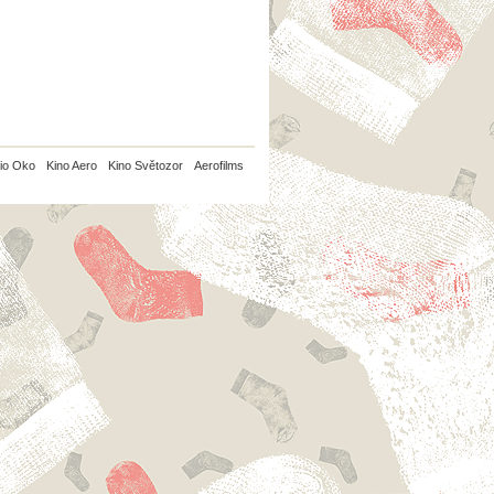
io Oko
Kino Aero
Kino Světozor
Aerofilms