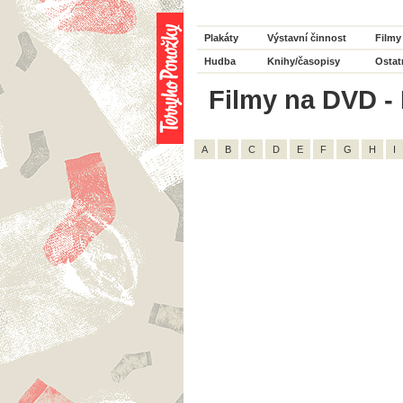
Plakáty
Výstavní činnost
Filmy
Hudba
Knihy/časopisy
Ostat
Filmy na DVD - H
A
B
C
D
E
F
G
H
I