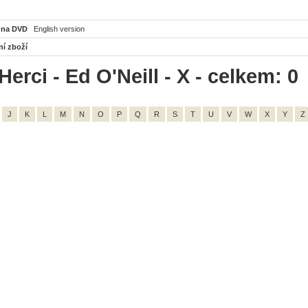
 na DVD
English version
ní zboží
erci - Ed O'Neill - X - celkem: 0
J
K
L
M
N
O
P
Q
R
S
T
U
V
W
X
Y
Z