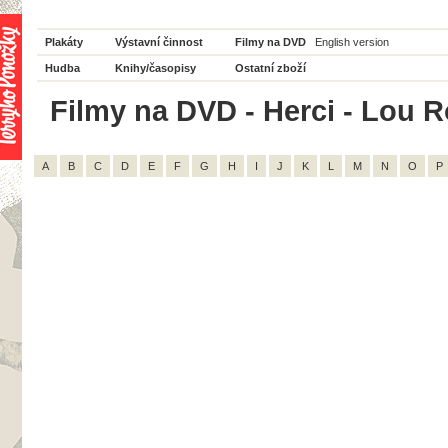
Plakáty
Výstavní činnost
Filmy na DVD
English version
Hudba
Knihy/časopisy
Ostatní zboží
Filmy na DVD - Herci - Lou 
A
B
C
D
E
F
G
H
I
J
K
L
M
N
O
P