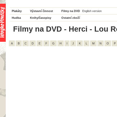
Plakáty
Výstavní činnost
Filmy na DVD
English version
Hudba
Knihy/časopisy
Ostatní zboží
Filmy na DVD - Herci - Lou R
A
B
C
D
E
F
G
H
I
J
K
L
M
N
O
P