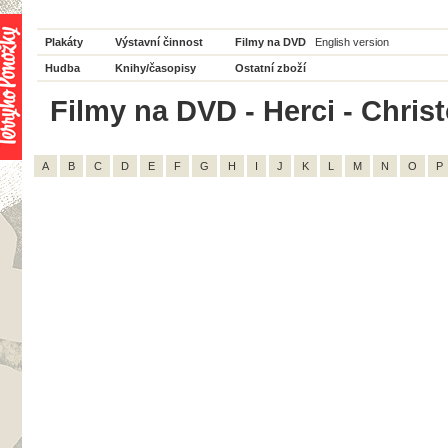
Plakáty
Výstavní činnost
Filmy na DVD
English version
Hudba
Knihy/časopisy
Ostatní zboží
Filmy na DVD - Herci - Chris
A
B
C
D
E
F
G
H
I
J
K
L
M
N
O
P