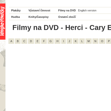
Plakáty
Výstavní činnost
Filmy na DVD
English version
Hudba
Knihy/časopisy
Ostatní zboží
Filmy na DVD - Herci - Cary E
A
B
C
D
E
F
G
H
I
J
K
L
M
N
O
P