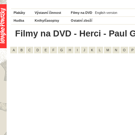
Plakáty
Výstavní činnost
Filmy na DVD
English version
Hudba
Knihy/časopisy
Ostatní zboží
Filmy na DVD - Herci - Paul 
A
B
C
D
E
F
G
H
I
J
K
L
M
N
O
P