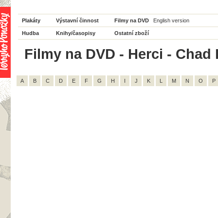
Plakáty
Výstavní činnost
Filmy na DVD
English version
Hudba
Knihy/časopisy
Ostatní zboží
Filmy na DVD - Herci - Chad 
A
B
C
D
E
F
G
H
I
J
K
L
M
N
O
P