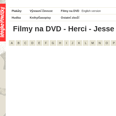
Plakáty
Výstavní činnost
Filmy na DVD
English version
Hudba
Knihy/časopisy
Ostatní zboží
Filmy na DVD - Herci - Jesse
A
B
C
D
E
F
G
H
I
J
K
L
M
N
O
P