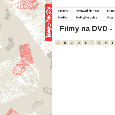
Plakáty
Výstavní činnost
Filmy
Hudba
Knihy/časopisy
Ostat
Filmy na DVD - H
A
B
C
D
E
F
G
H
I