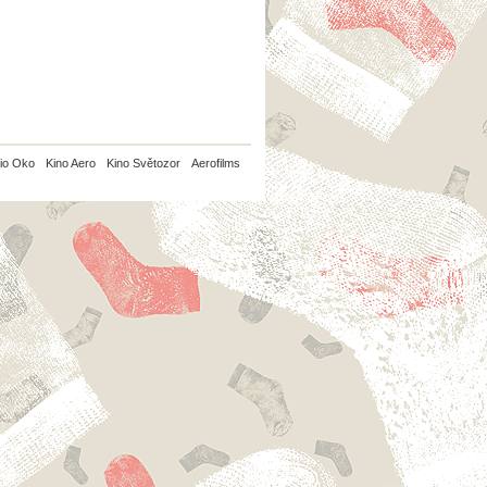
io Oko
Kino Aero
Kino Světozor
Aerofilms