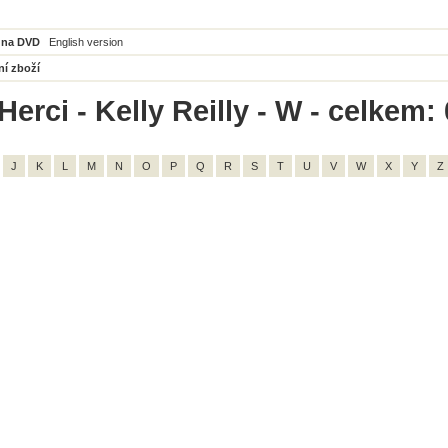
 na DVD
English version
ní zboží
erci - Kelly Reilly - W - celkem: 
J
K
L
M
N
O
P
Q
R
S
T
U
V
W
X
Y
Z