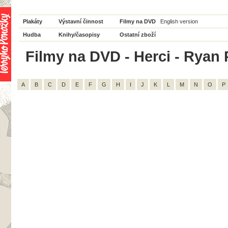
Plakáty
Výstavní činnost
Filmy na DVD
English version
Hudba
Knihy/časopisy
Ostatní zboží
Filmy na DVD - Herci - Ryan P
A
B
C
D
E
F
G
H
I
J
K
L
M
N
O
P