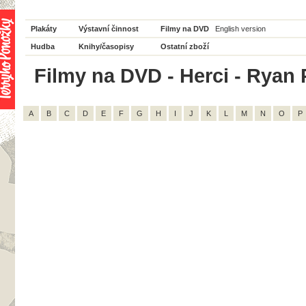
Plakáty
Výstavní činnost
Filmy na DVD
English version
Hudba
Knihy/časopisy
Ostatní zboží
Filmy na DVD - Herci - Ryan P
A
B
C
D
E
F
G
H
I
J
K
L
M
N
O
P