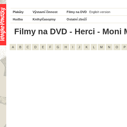
Plakáty
Výstavní činnost
Filmy na DVD
English version
Hudba
Knihy/časopisy
Ostatní zboží
Filmy na DVD - Herci - Moni 
A
B
C
D
E
F
G
H
I
J
K
L
M
N
O
P