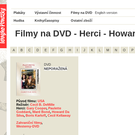
Plakáty
Výstavní činnost
Filmy na DVD
English version
Hudba
Knihy/časopisy
Ostatní zboží
Filmy na DVD - Herci - Howar
A
B
C
D
E
F
G
H
I
J
K
L
M
N
O
P
DVD
NEPORAŽENÁ
Původ filmu:
USA
Režisér:
Cecil B. DeMille
Herci:
Gary Cooper
,
Paulette
Goddard
,
Ward Bond
,
Howard Da
Silva
,
Boris Karloff
,
Cecil Kellaway
Zahraniční filmy
,
Westerny-DVD