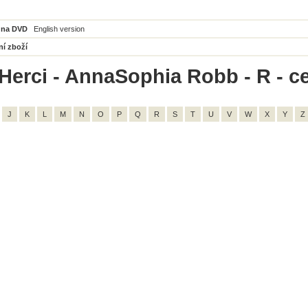
 na DVD
English version
ní zboží
Herci - AnnaSophia Robb - R - c
J
K
L
M
N
O
P
Q
R
S
T
U
V
W
X
Y
Z