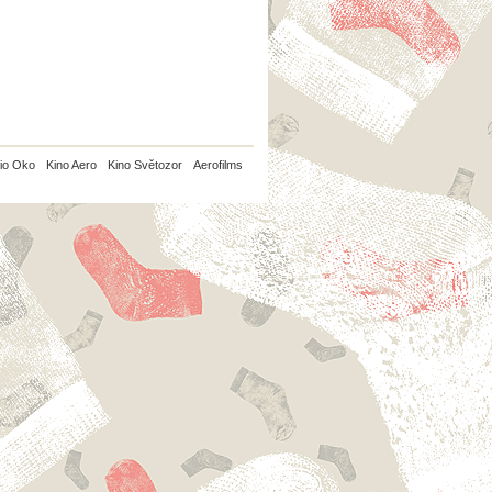
io Oko
Kino Aero
Kino Světozor
Aerofilms