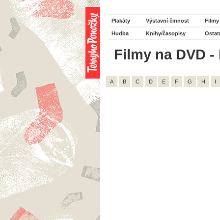
Plakáty
Výstavní činnost
Filmy
Hudba
Knihy/časopisy
Ostat
Filmy na DVD - 
A
B
C
D
E
F
G
H
I