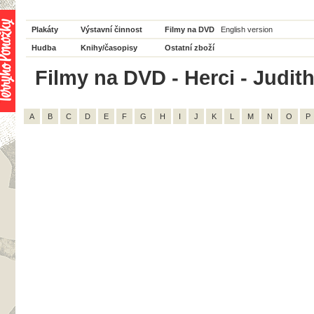
Plakáty
Výstavní činnost
Filmy na DVD
English version
Hudba
Knihy/časopisy
Ostatní zboží
Filmy na DVD - Herci - Judith
A
B
C
D
E
F
G
H
I
J
K
L
M
N
O
P