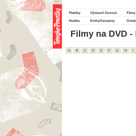
Plakáty
Výstavní činnost
Filmy
Hudba
Knihy/časopisy
Ostat
Filmy na DVD - 
A
B
C
D
E
F
G
H
I