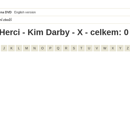
 na DVD
English version
ní zboží
Herci - Kim Darby - X - celkem: 0
J
K
L
M
N
O
P
Q
R
S
T
U
V
W
X
Y
Z