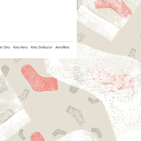
io Oko
Kino Aero
Kino Světozor
Aerofilms