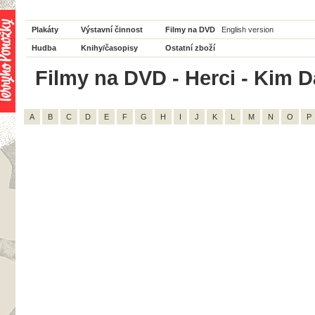
Plakáty
Výstavní činnost
Filmy na DVD
English version
Hudba
Knihy/časopisy
Ostatní zboží
Filmy na DVD - Herci - Kim D
A
B
C
D
E
F
G
H
I
J
K
L
M
N
O
P