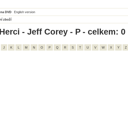
 na DVD
English version
ní zboží
erci - Jeff Corey - P - celkem: 0
J
K
L
M
N
O
P
Q
R
S
T
U
V
W
X
Y
Z