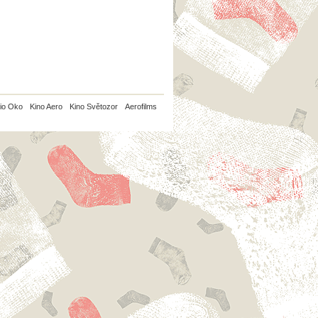
io Oko
Kino Aero
Kino Světozor
Aerofilms