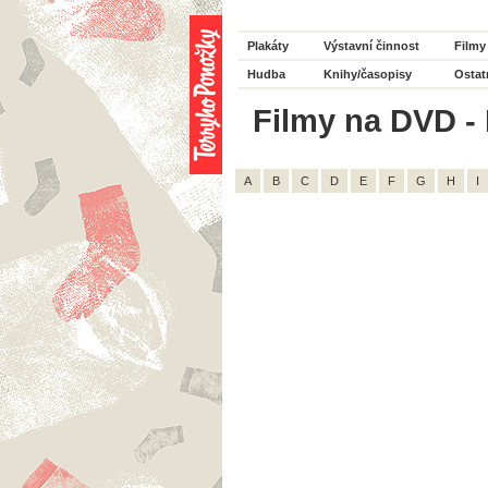
Plakáty
Výstavní činnost
Filmy
Hudba
Knihy/časopisy
Ostat
Filmy na DVD - H
A
B
C
D
E
F
G
H
I