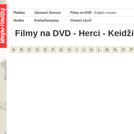
Plakáty
Výstavní činnost
Filmy na DVD
English version
Hudba
Knihy/časopisy
Ostatní zboží
Filmy na DVD - Herci - Keidži
A
B
C
D
E
F
G
H
I
J
K
L
M
N
O
P