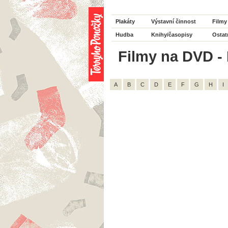
Plakáty
Výstavní činnost
Filmy
Hudba
Knihy/časopisy
Ostat
Filmy na DVD - H
A
B
C
D
E
F
G
H
I