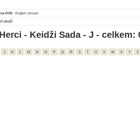
 na DVD
English version
ní zboží
erci - Keidži Sada - J - celkem: 
J
K
L
M
N
O
P
Q
R
S
T
U
V
W
X
Y
Z